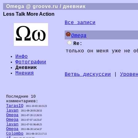
Omega @ groove.ru / дневник
Less Talk More Action
Все записи
Omega
Re:
только он меня уже не о
Инфо
Фотографии
Дневник
Мнения
Ветвь дискуссии
|
Урове
Последние 10
комментариев:
TarasIQ
2011-10-03 18:15:23
lavan
2011-09-28 05:28:53
Omega
2011-07-20 12:26:55
Omega
2011-07-07 14:23:47
lavan
2011-07-01 06:49:25
Omega
2011-06-28 14:54:37
Colombo
2011-06-10 21:17:11