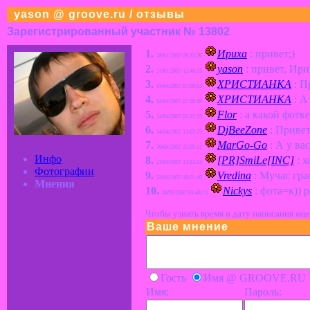
yason @ groove.ru / отзывы
Зарегистрированный участник № 13802
1.
Ириха
: привет;)
28/01/2007 09:35:26
2.
yason
: привет, Ири
31/01/2007 12:46:23
3.
ХРИСТИАНКА
: П
04/04/2007 07:09:53
4.
ХРИСТИАНКА
: А
04/04/2007 07:10:39
5.
Flor
: а какой фотке
14/04/2007 01:21:55
6.
DjBeeZone
: Привет
14/04/2007 13:02:25
7.
MarGo-Go
: А у вас
20/04/2007 22:05:11
Инфо
8.
[PR]SmiLe[INC]
: х
23/04/2007 13:53:34
Фотографии
9.
Vredina
: Мучас гра
24/04/2007 18:01:40
Мнения
10.
Nickys
: фота=к)) 
04/05/2007 02:48:13
Чтобы узнать время и дату написания мне
Ваше мнение
Гость
Имя @ GROOVE.RU
Имя:
Пароль: