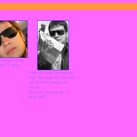
юбимый город
мм.: 9 хиты:
9 мая. Москва. Поклонная
гора. Посвящается тем, кто
так меня без очков и не
увидел...
[Путешествия] комм.: 3
хиты: 692