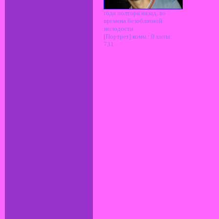
года полтора назад, во
времена безоблачной
молодости
[Портрет] комм.: 0 хиты:
731