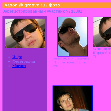
yason @ groove.ru / фото
Зарегистрированный участник № 13802
за спиной л
[Портрет] ко
Инфо
784
очевидно, что-то пляжное
Фотографии
[Портрет] комм.: 6 хиты:
Мнения
828