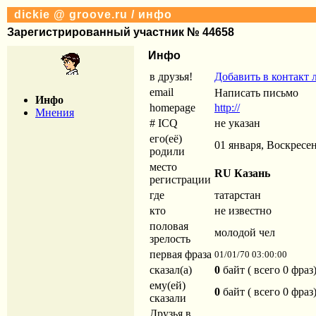
dickie @ groove.ru / инфо
Зарегистрированный участник № 44658
Инфо
в друзья!
Добавить в контакт 
email
Инфо
homepage
http://
Мнения
# ICQ
не указан
его(её)
01 января, Воскресен
родили
место
RU Казань
регистрации
где
татарстан
кто
не известно
половая
молодой чел
зрелость
первая фраза
01/01/70 03:00:00
сказал(а)
0
байт ( всего 0 фраз
ему(ей)
0
байт ( всего 0 фраз
сказали
Друзья в