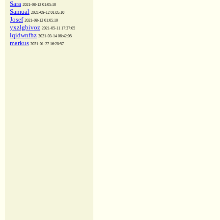
Sara
2021-08-12 01:05:10
Samual
2021-08-12 01:05:10
Josef
2021-08-12 01:05:10
yxzlgbivoz
2021-05-11 17:37:05
lqidwnfhz
2021-03-14 06:42:05
markus
2021-01-27 16:28:57