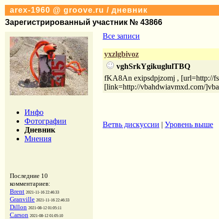
arex-1960 @ groove.ru / дневник
Зарегистрированный участник № 43866
Все записи
yxzlgbivoz
vghSrkYgikuglulTBQ
fKA8An exipsdpjzomj , [url=http://f
[link=http://vbahdwiavmxd.com/]vba
Инфо
Фотографии
Ветвь дискуссии
|
Уровень выше
Дневник
Мнения
Последние 10
комментариев:
Brent
2021-11-16 22:46:33
Granville
2021-11-16 22:46:33
Dillon
2021-08-12 01:05:11
Carson
2021-08-12 01:05:10