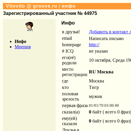
Vitovito @ groove.ru / инфо
Зарегистрированный участник № 44975
Инфо
в друзья!
Добавить в контакт 
email
Инфо
homepage
http://
Мнения
# ICQ
не указан
его(её)
10 октября, Среда 198
родили
место
RU Москва
регистрации
где
Москва
кто
Тигр
половая
мужик
зрелость
первая фраза
01/01/70 03:00:00
сказал(а)
0
байт ( всего 0 фраз
ему(ей)
0
байт ( всего 0 фраз
сказали
Друзья в