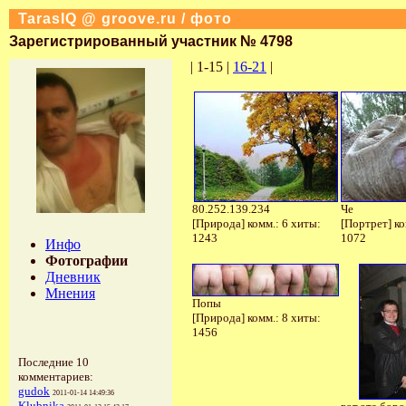
TarasIQ @ groove.ru / фото
Зарегистрированный участник № 4798
| 1-15 |
16-21
|
80.252.139.234
Че
[Природа] комм.: 6 хиты:
[Портрет] ко
1243
1072
Инфо
Фотографии
Дневник
Мнения
Попы
[Природа] комм.: 8 хиты:
1456
Последние 10
комментариев:
gudok
2011-01-14 14:49:36
Klubnika