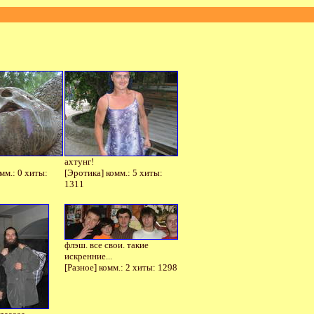
ахтунг!
мм.: 0 хиты:
[Эротика] комм.: 5 хиты:
1311
флэш. все свои. такие
искренние...
[Разное] комм.: 2 хиты: 1298