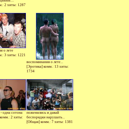
ааааа....
.: 2 хиты: 1287
я о лете
.: 3 хиты: 1221
воспоминания о лете...
[Эротика] комм.: 13 хиты:
1734
- одна сотона
поженились и давай
комм.: 2 хиты:
беспорядки нарушать...
[Общая] комм.: 7 хиты: 1381