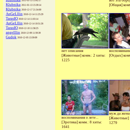
вот эта бород
2011-01-13 15:42:17
Klubnika
[Общая] комм
2011-01-13 15:39:14
Klubnika
2010-12-17 21:34:00
AnGeLllin
2010-12-14 11:25:29
TarasIQ
2010-12-14 11:03:14
AnGeLllin
2010-12-14 10:51:26
TarasIQ
2010-12-10 11:58:25
angelllin
2010-12-09 11:59:39
Gudok
2010-12-05 13:59:09
нет описания
воспоминани
[Животные] комм.: 2 хиты:
[Отдых] комм
1225
муж да жена 
воспоминания о лете...
[Животные] 
[Эротика] комм.: 8 хиты:
1279
1641