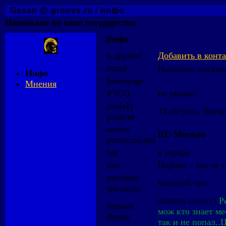
Gasan @ groove.ru / инфо
Маленькое но свое государство.
Инфо
в друзья!
Добавить в конта
email
Инфо
homepage
Мнения
# ICQ
не указан
его(её)
19 августа, Воскр
родили
место
RU Москва
регистрации
где
в городе
кто
Нарцис - это че 
половая
молодой чел
зрелость
Р
05/08/05 19:19:13
первая
мож кто знает м
фраза
так и не попал.