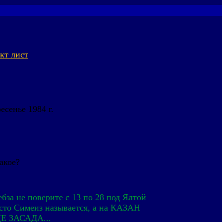
кт лист
есенье 1984 г.
такое?
ебза не поверите с 13 по 28 под Ялтой
есто Симеиз называется, а на КАЗАН
.ЦЕ ЗАСАДА...