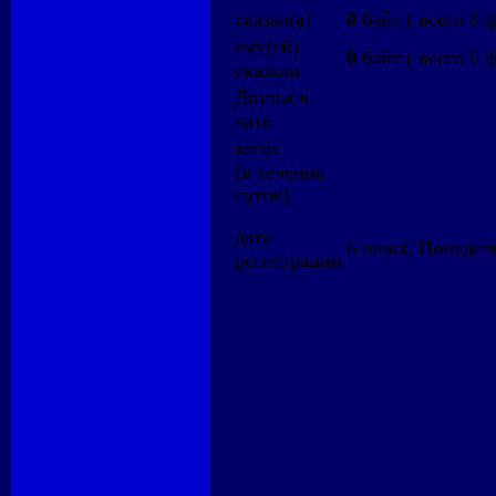
сказал(а)
0
байт ( всего 0 
ему(ей)
0
байт ( всего 0 
сказали
Друзья в
чате
когда
(в течение
суток)
дата
6 июня, Понедель
регистрации