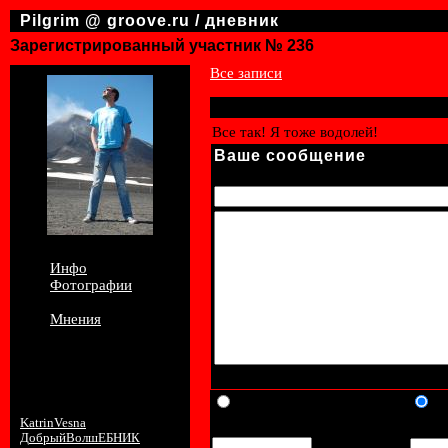
Pilgrim @ groove.ru / дневник
Зарегистрированный участник № 236
Все записи
Все так! Я тоже водолей!
Ваше сообщение
Тема:
Инфо
Фотографии
Дневник
Мнения
Для цитирования текста, выделите 
Последние 10
Гость
По
комментариев:
KatrinVesna
Имя:
Парол
2012-02-26 21:20:02
ДобрыйВолшЕБНИК
2009-09-