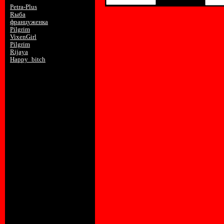
12 21:33:13
Petra-Plus
2008-11-17 18:01:13
Rыба
2008-10-17 17:56:39
француженка
2007-03-16 21:43:58
Pilgrim
2007-01-24 20:07:53
VixenGirl
2007-01-23 16:37:08
Pilgrim
2007-01-22 21:54:30
Rijaya
2007-01-22 14:15:33
Happy_bitch
2007-01-22 13:26:19