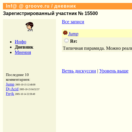
Inf@ @ groove.ru / дневник
Зарегистрированный участник № 15500
Все записи
Jump
Re:
Инфо
Дневник
Типичная пирамида. Можно реальн
Мнения
Ветвь дискуссии
|
Уровень выше
Последние 10
комментариев:
Jump
2005-10-15 12:48:00
Dj-Acid
2005-10-15 04:52:57
Frejk
2005-10-14 22:59:49