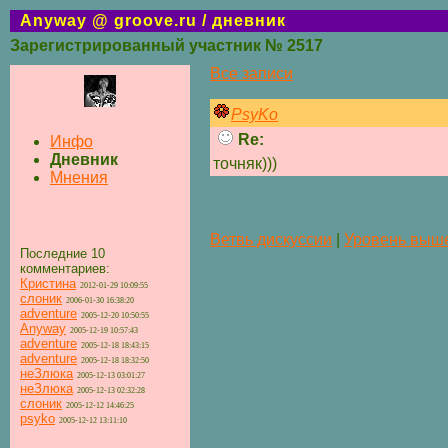
Anyway @ groove.ru / дневник
Зарегистрированный участник № 2517
Все записи
PsyKo
Re:
Инфо
Дневник
точняк)))
Мнения
Ветвь дискуссии
|
Уровень выш
Последние 10
комментариев:
Кристина
2012-01-29 10:09:55
слоник
2006-01-30 16:38:20
adventure
2005-12-20 10:50:55
Anyway
2005-12-19 10:57:43
adventure
2005-12-18 18:43:15
adventure
2005-12-18 18:32:50
неЗлюка
2005-12-13 03:01:27
неЗлюка
2005-12-13 02:32:28
слоник
2005-12-12 14:46:25
psyko
2005-12-12 13:11:10