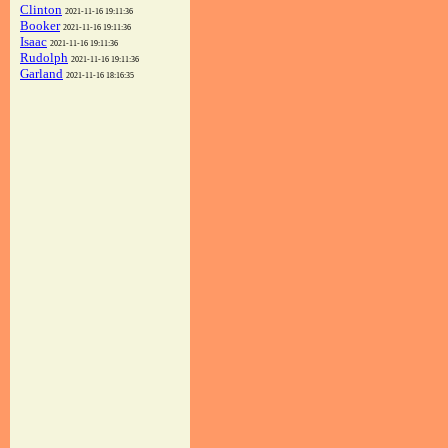
Clinton
2021-11-16 19:11:36
Booker
2021-11-16 19:11:36
Isaac
2021-11-16 19:11:36
Rudolph
2021-11-16 19:11:36
Garland
2021-11-16 18:16:35