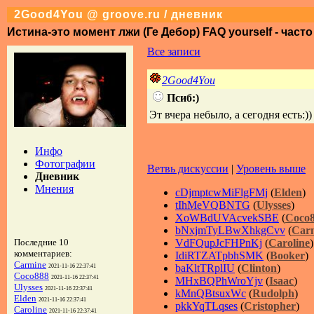
2Good4You @ groove.ru / дневник
Истина-это момент лжи (Ге Дебор) FAQ yourself - част
Все записи
2Good4You
Псиб:)
Эт вчера небыло, а сегодня есть:))
Инфо
Фотографии
Ветвь дискуссии
|
Уровень выше
Дневник
Мнения
cDjmptcwMiFlgFMj
(
Elden
)
tIhMeVQBNTG
(
Ulysses
)
XoWBdUVAcvekSBE
(
Coco
bNxjmTyLBwXhkgCvv
(
Car
VdFQupJcFHPnKj
(
Caroline
)
Последние 10
комментариев:
IdiRTZATpbhSMK
(
Booker
)
Carmine
baKltTRplIU
(
Clinton
)
2021-11-16 22:37:41
Coco888
2021-11-16 22:37:41
MHxBQPhWroYjv
(
Isaac
)
Ulysses
2021-11-16 22:37:41
kMnQBtsuxWc
(
Rudolph
)
Elden
2021-11-16 22:37:41
pkkYqTLqses
(
Cristopher
)
Caroline
2021-11-16 22:37:41