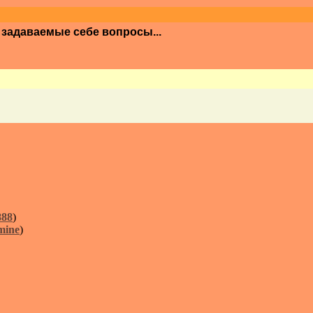
о задаваемые себе вопросы...
888
)
mine
)