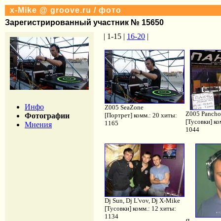
x-Mike @ groove.ru / фото
Зарегистрированный участник № 15650
| 1-15 |
16-20
|
Инфо
Z005 SeaZone
Z005 Pancho
Фотографии
[Портрет] комм.: 20 хиты:
[Тусовки] ко
1165
Мнения
1044
Dj Sun, Dj L'vov, Dj X-Mike
[Тусовки] комм.: 12 хиты:
1134