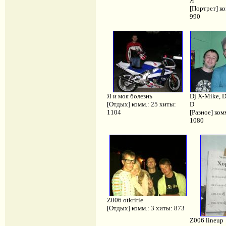
Я
[Портрет] ко
990
Я и моя болезнь
Dj X-Mike, D
[Отдых] комм.: 25 хиты:
D
1104
[Разное] ком
1080
Z006 otkritie
[Отдых] комм.: 3 хиты: 873
Z006 lineup