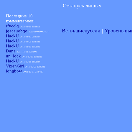
Останусь лишь я.
Последние 10
комментариев:
rfycclq
2022-01-26 21:18:01
Ветвь дискуссии
|
Уровень в
jqacauobqo
2021-09-03 00:34:37
HackU
2012-05-17 01:59:17
HackU
2012-04-01 23:37:33
HackU
2011-11-23 21:06:42
Dana
2011-11-11 20:31:00
un_lock
2011-10-30 11:36:11
HackU
2011-10-28 15:08:34
VixenGirl
2011-10-03 22:49:31
longbow
2011-10-01 21:54:17