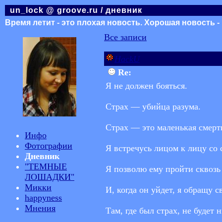
un_lock @ groove.ru / дневник
Время летит - это плохая новость. Хорошая новость -
Все записи
HackU
Re:
Я не должен бояться.
Страх — убийца разума.
Страх — это маленькая смерт
Инфо
Фотографии
Я встречусь лицом к лицу со 
Дневник
"ТЕМНЫЕ
Я позволю ему пройти сквозь
ЛОШАДКИ"
Микки
И, когда он уйдет, я обращу с
happyness
Мнения
Там, где был страх, не будет н