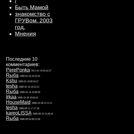
/
Быть Мамой
знакомство с
ГРУВом. 2003
год.
Мнения
Последние 10
комментариев:
PerePonka
2011-01-10 02:42:37
Rыба
2009-02-20 10:53:55
Kshu
2009-02-18 00:34:37
tesha
2009-02-16 10:23:15
Rыба
2009-02-16 10:09:59
Irkaa
2008-10-30 10:04:16
HouseMaid
2008-10-28 21:11:15
tesha
2008-09-11 17:17:18
kareoLISSA
2008-09-10 13:49:19
Rыба
2008-09-04 09:15:28