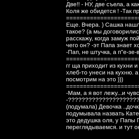
Две!! - НУ, две съела, а к
Коля же обидется ! -Так п
=====================
Еще. Вчера. ) Сашка нашла
такое? (а мы договорилис
расскажу, когда замуж пойд
чего он? -эт Папа знает хо
-Пап, не штучка, а п"е-зе-
=====================
гг ща приходит из кухни и
хлеб-то унеси на кухню. а
посмотрим на это )))
=====================
-Мам, а я вот лежу...и чу
-???????????????????????
(подумала) Девочка ..дочк
подумывала назвать Катей-
это дедушка оля, у Папы П
переглядываемся. и тут о