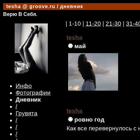
tesha @ groove.ru / дневник
Верю В Себя.
| 1-10 |
11-20
|
21-30
|
31-4
tesha
май
Инфо
Фотографии
Дневник
/
tesha
Грувята
ровно год
/
/
Как все перевернулось с 
/