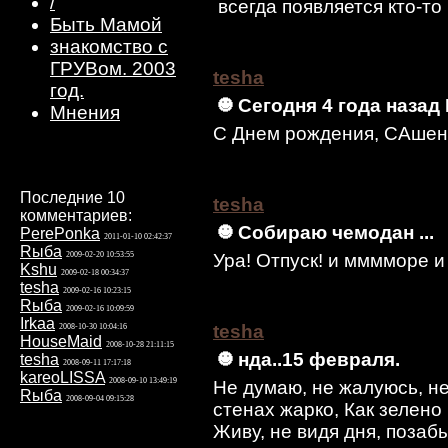
/
всегда появляется кто-то
Быть Мамой
знакомство с
ГРУВом. 2003
tesha
год.
Сегодня 4 года наза
Мнения
С Днем рождения, САшень
Последние 10
tesha
комментариев:
Собираю чемодан ...
PerePonka
2011-01-10 02:42:37
Rыба
2009-02-20 10:53:55
Ура! Отпуск! и мммморе
Kshu
2009-02-18 00:34:37
tesha
2009-02-16 10:23:15
Rыба
2009-02-16 10:09:59
Irkaa
tesha
2008-10-30 10:04:16
HouseMaid
2008-10-28 21:11:15
нда..15 февраля.
tesha
2008-09-11 17:17:18
kareoLISSA
2008-09-10 13:49:19
Не думаю, не жалуюсь, не 
Rыба
2008-09-04 09:15:28
стенах жарко, Как зелено
Живу, не видя дня, позаб