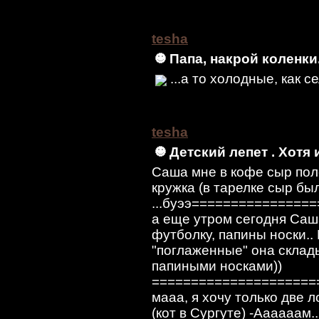
tesha
Папа, накрой коленки..
...а то холодные, как с
tesha
Детский лепет . Хотя 
Саша мне в кофе сыр поло
кружка (в тарелке сыр был
...буээ==============
а еще утром сегодня Саша
футболку, папины носки..
"поглаженные" она склады
папиными носками))
=====================
мааа, я хочу только две л
(кот в Сургуте) -Аааааам.