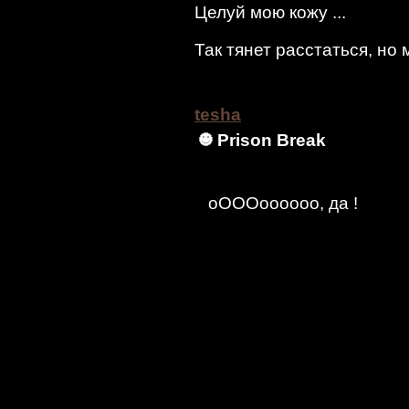
Целуй мою кожу ...
Так тянет расстаться, но 
tesha
Prison Break
оОООоооооо, да !