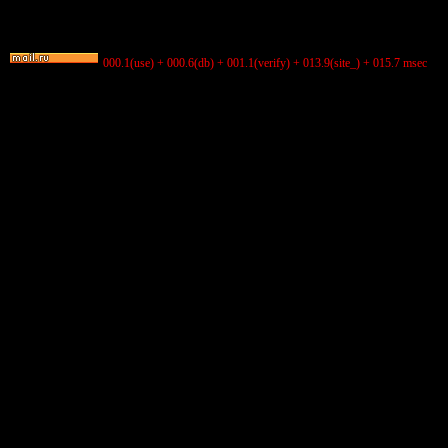
000.1(use) + 000.6(db) + 001.1(verify) + 013.9(site_) + 015.7 msec
/ = 