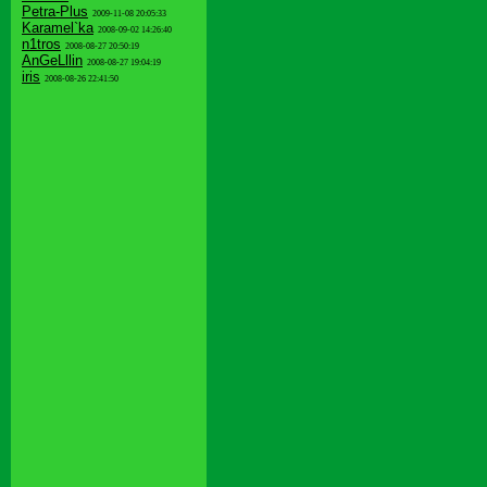
Petra-Plus
2009-11-08 20:05:33
Karamel`ka
2008-09-02 14:26:40
n1tros
2008-08-27 20:50:19
AnGeLllin
2008-08-27 19:04:19
iris
2008-08-26 22:41:50