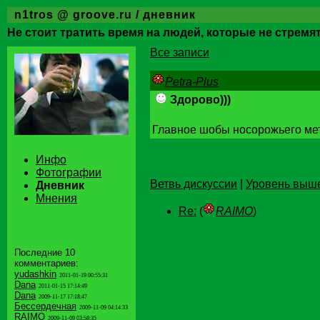
n1tros @ groove.ru / дневник
Не стоит тратить время на людей, которые не стремят
Все записи
Petra-Plus
Здорово)))
Главное шобы носорожьего мете
Инфо
Фотографии
Ветвь дискуссии
|
Уровень выш
Дневник
Мнения
Re:
(
RAIMO
)
Последние 10
комментариев:
yudashkin
2011-01-19 00:55:31
Dana
2011-01-15 17:14:49
Dana
2009-11-17 17:18:47
Бессердечная
2009-11-09 04:14:33
RAIMO
2009-11-09 03:58:35