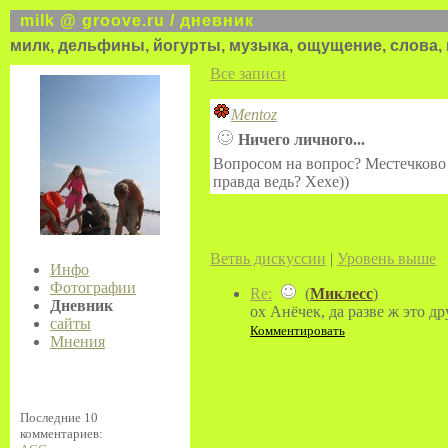
milk @ groove.ru / дневник
милк, дельфины, йогурты, музыка, ощущение, слова, 
Все записи
Mentoz
Ничего личного...
Вопросом на вопрос? Местечково к
правда ведь? Хехе))
Ветвь дискуссии
|
Уровень выше
Инфо
Фотографии
Re:
(
Миклесс
)
Дневник
ох Анёчек, да разве ж это д
сайты
Комментировать
Мнения
Последние 10
комментариев: