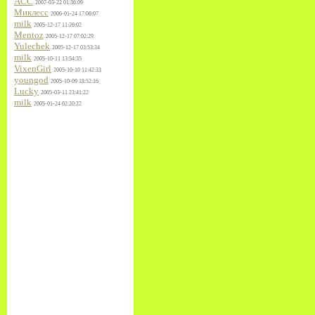
ACC
2007-03-22 01:36:09
Миклесс
2006-01-24 17:06:07
milk
2005-12-17 11:26:02
Mentoz
2005-12-17 07:02:29
Yulechek
2005-12-17 03:53:34
milk
2005-10-11 13:54:35
VixenGirl
2005-10-10 11:42:33
youngod
2005-10-09 18:52:16
Lucky
2005-03-11 23:41:22
milk
2005-01-24 02:20:22