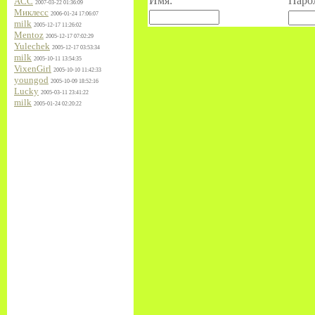
Имя:
Паро
ACC
2007-03-22 01:36:09
Миклесс
2006-01-24 17:06:07
milk
2005-12-17 11:26:02
Mentoz
2005-12-17 07:02:29
Yulechek
2005-12-17 03:53:34
milk
2005-10-11 13:54:35
VixenGirl
2005-10-10 11:42:33
youngod
2005-10-09 18:52:16
Lucky
2005-03-11 23:41:22
milk
2005-01-24 02:20:22