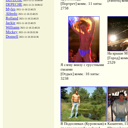
[Работа] ком
2021-11-21 10:06:49
[Портрет] комм.: 11 хиты:
DEPECHE
2021-11-21 10:06:32
2758
Myles
2021-11-16 22:40:25
Alfredo
2021-11-16 22:40:25
Rolland
2021-11-16 22:40:25
Jackie
2021-11-16 22:40:25
Williams
2021-11-16 22:40:24
Mickey
2021-11-16 20:32:36
Donnell
2021-11-16 20:32:36
На крыше 
[Город] комм
2529
Я слеву внизу с грустными
глазами
[Отдых] комм.: 16 хиты:
3238
В Подосинках (Куровская) в
Казантип, 15