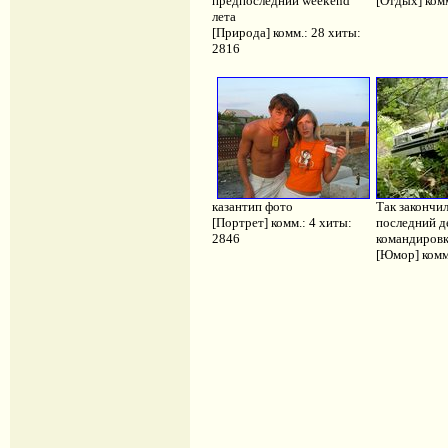
предпоследний weekend
[Отдых] комм
лета
[Природа] комм.: 28 хиты:
2816
казантип фото
Так закончи
[Портрет] комм.: 4 хиты:
последний д
2846
командиров
[Юмор] комм