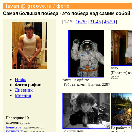
lavan @ groove.ru / фото
Самая большая победа - это победа над самим собой
| 1-15 |
16-30
|
31-45
|
46-59
|
лавэ
[Портрет] ко
3117
Инфо
вахта на орбите
Фотографии
[Работа] комм.: 9 хиты: 2207
Дневник
Мнения
Последние 10
комментариев:
hometaper
На работе в
2023-09-08 20:57:31
Брунгхильда
DEPECHE