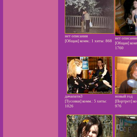
нет описания
нет описани
[Общая] комм.: 1 хиты: 868
[Общая] комм
1760
дачапати3
новый год
[Тусовки] комм.: 5 хиты:
[Портрет] ко
1026
976