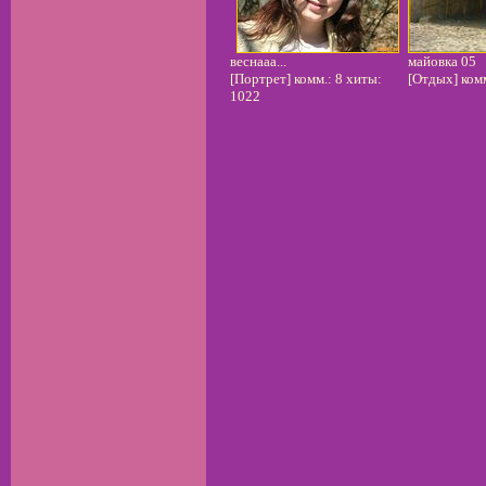
веснааа...
майовка 05
[Портрет] комм.: 8 хиты:
[Отдых] комм
1022