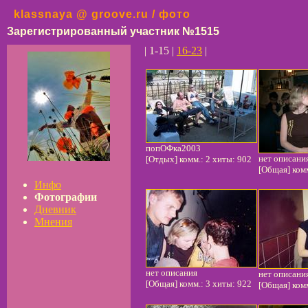
klassnaya @ groove.ru / фото
Зарегистрированный участник №1515
| 1-15 |
16-23
|
попОФка2003
нет описани
[Отдых] комм.: 2 хиты: 902
[Общая] комм
Инфо
Фотографии
Дневник
Мнения
нет описания
нет описани
[Общая] комм.: 3 хиты: 922
[Общая] комм