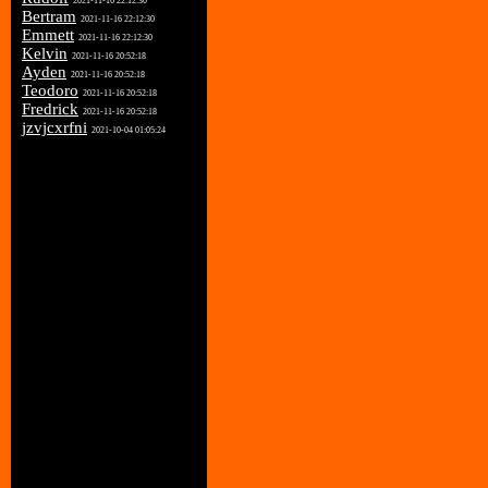
2021-11-16 22:12:30
Bertram
2021-11-16 22:12:30
Emmett
2021-11-16 22:12:30
Kelvin
2021-11-16 20:52:18
Ayden
2021-11-16 20:52:18
Teodoro
2021-11-16 20:52:18
Fredrick
2021-11-16 20:52:18
jzvjcxrfni
2021-10-04 01:05:24