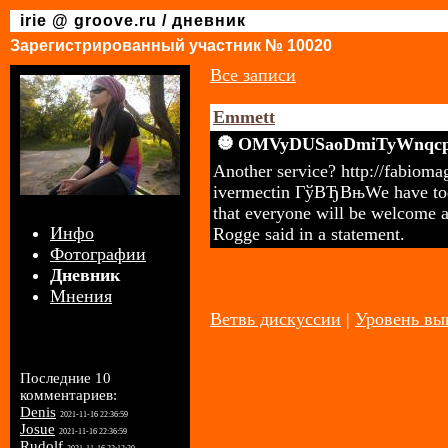
irie @ groove.ru / дневник
Зарегистрированный участник № 10020
Все записи
Emmett
OMVyDUSaoDmiTyWnqc
Another service? http://fabioma
ivermectin ГўВЂВњWe have toda
that everyone will be welcome a
Инфо
Rogge said in a statement.
Фотографии
Дневник
Мнения
Ветвь дискуссии
|
Уровень в
Последние 10
комментариев:
Denis
2021-11-16 22:36:59
Josue
2021-11-16 22:36:59
Rudolf