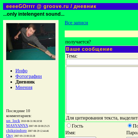
eeeeGOrrrr @ groove.ru / дневник
...only intelengent sound...
Все записи
получается?
Ваше сообщение
Тема:
Инфо
Фотографии
Дневник
Мнения
Последние 10
комментариев:
Для цитирования текста, выделит
un_lock
2010-08-31 06:10:58
Гость
П
MASYANYA
2007-09-30 00:25:25
chikpindoro
2007-08-29 12:44:46
Имя:
Паро
Oxy
2007-05-23 00:33:28