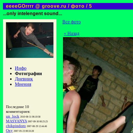
eeeeGOrrrr @ groove.ru / фото / 5
...only intelengent sound...
Все фото
« Назад
Инфо
Фотографии
Дневник
Мнения
Последние 10
комментариев:
un_lock
2010-08-31 06:10:58
MASYANYA
2007-09-30 00:25:25
chikpindoro
2007-08-29 12:44:46
Oxy
2007-05-23 00:33:28