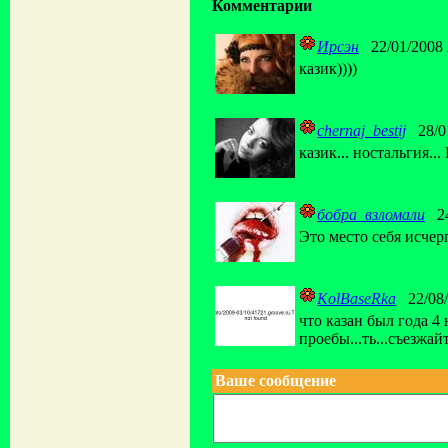
Комментарии
Ирсэн
22/01/2008 
казик))))
chernaj_bestij
28/01
казик... ностальгия..
бобра_взломали
24
Это место себя исчерп
KolBaseRka
22/08/
что казан был года 4 
проебы...ть...съезжай
Ваше сообщение