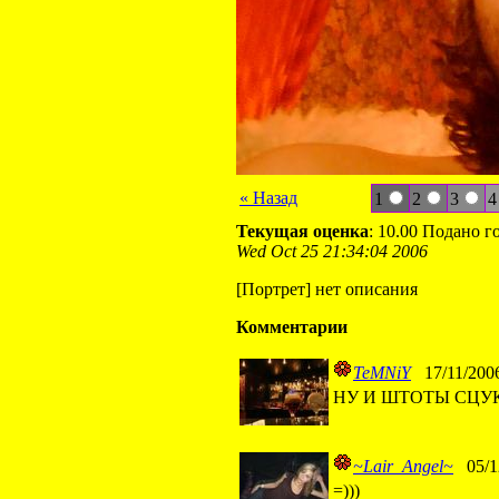
« Назад
1
2
3
4
Текущая оценка
: 10.00 Подано г
Wed Oct 25 21:34:04 2006
[Портрет] нет описания
Комментарии
TeMNiY
17/11/2006
НУ И ШТОТЫ СЦ
~Lair_Angel~
05/12
=)))