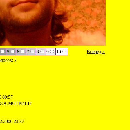
Вперед »
5
6
7
8
9
10
олосов: 2
 00:57
УКОСМОТРИШ?
/2006 23:37