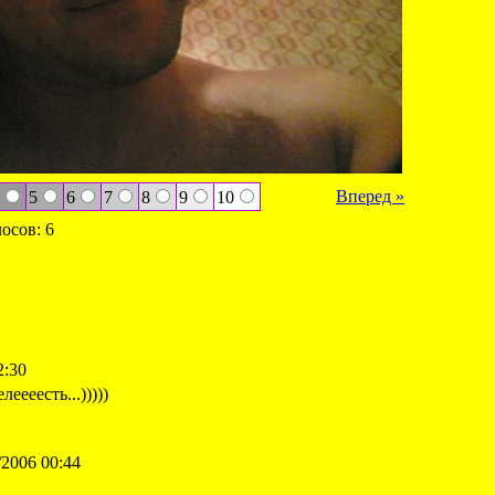
Вперед »
5
6
7
8
9
10
лосов: 6
2:30
еееесть...)))))
2006 00:44