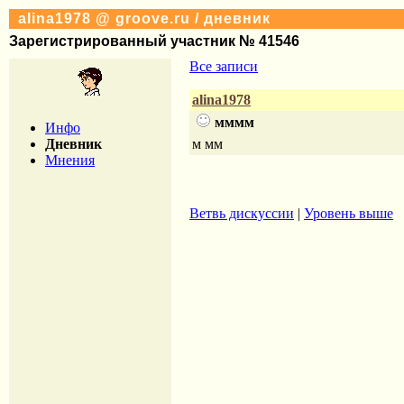
alina1978 @ groove.ru / дневник
Зарегистрированный участник № 41546
Все записи
alina1978
мммм
Инфо
Дневник
м мм
Мнения
Ветвь дискуссии
|
Уровень выше