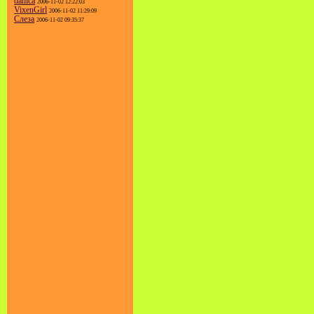
danica
2006-11-02 12:22:03
VixenGirl
2006-11-02 11:29:09
Слеза
2006-11-02 09:35:37