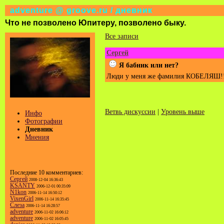
adventure @ groove.ru / дневник
Что не позволено Юпитеру, позволено быку.
Все записи
Сергей
Я бабник или нет?
Люди у меня же фамилия КОБЕЛЯШ!
Ветвь дискуссии
|
Уровень выше
Инфо
Фотографии
Дневник
Мнения
Последние 10 комментариев:
Сергей
2008-12-04 16:36:43
KSANTY
2006-12-01 00:35:09
N1kon
2006-11-14 16:50:12
VixenGirl
2006-11-14 16:35:45
Слеза
2006-11-14 16:28:57
adventure
2006-11-02 16:06:12
adventure
2006-11-02 16:05:45