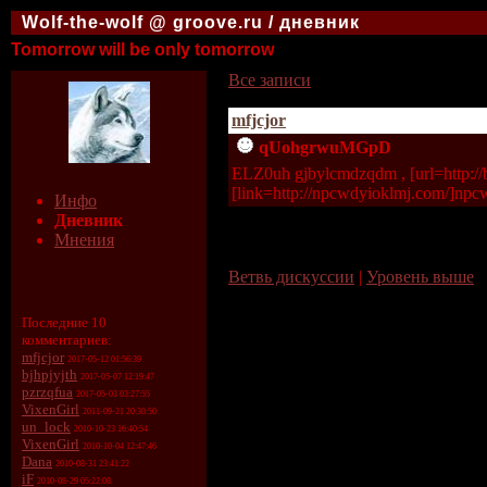
Wolf-the-wolf @ groove.ru / дневник
Tomorrow will be only tomorrow
Все записи
mfjcjor
qUohgrwuMGpD
ELZ0uh gjbylcmdzqdm , [url=http://
[link=http://npcwdyioklmj.com/]npcw
Инфо
Дневник
Мнения
Ветвь дискуссии
|
Уровень выше
Последние 10
комментариев:
mfjcjor
2017-05-12 01:56:39
bjhpjyjth
2017-05-07 12:19:47
pzrzqfua
2017-05-03 03:27:55
VixenGirl
2011-09-21 20:30:50
un_lock
2010-10-23 16:40:54
VixenGirl
2010-10-04 12:47:46
Dana
2010-08-31 23:41:22
iF
2010-08-29 05:22:08