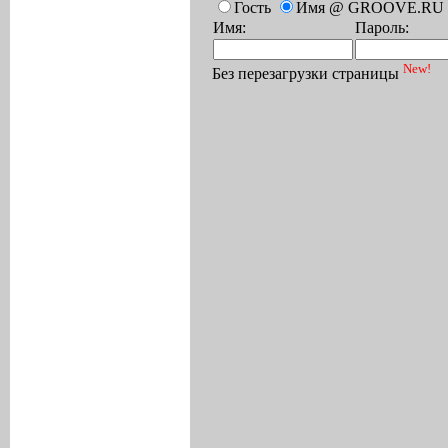
Гость
Имя @ GROOVE.RU
Имя:
Пароль:
New!
Без перезагрузки страницы