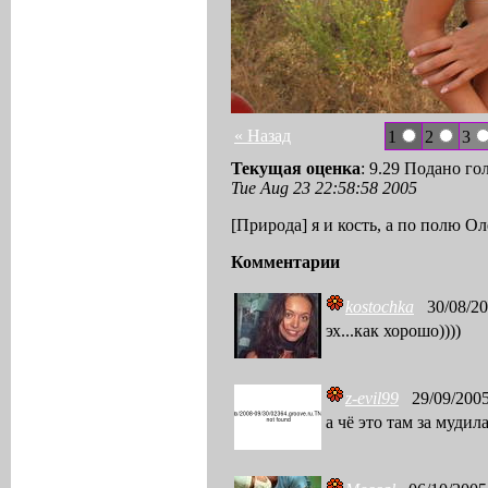
« Назад
1
2
3
Текущая оценка
: 9.29 Подано го
Tue Aug 23 22:58:58 2005
[Природа] я и кость, а по полю Ол
Комментарии
kostochka
30/08/20
эх...как хорошо))))
z-evil99
29/09/2005
а чё это там за мудил