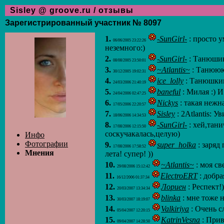
Sisley @ groove.ru / отзывы
Зарегистрированный участник № 8097
1.
-SunGirl-
: просто у
06/06/2005 23:22:26
неземного:)
2.
-SunGirl-
: Танюшик,
08/08/2005 23:50:01
3.
~Atlantis~
: Танююю
30/12/2005 19:02:31
4.
ice_lolly
: Танюшкин
24/03/2006 21:40:19
5.
baneful
: Милая :) 
24/04/2006 02:47:25
6.
Nickys
: такая нежна
17/05/2006 22:20:57
7.
Sisley
: 2Atlantis: У
18/06/2006 14:34:53
8.
-SunGirl-
: хей,тани
17/08/2006 12:15:50
соскучакалась,целую)
Инфо
Фотографии
9.
super_holka
: заряд
17/08/2006 17:58:52
Мнения
лета! супер! ))
10.
~Atlantis~
: моя св
29/08/2006 15:12:42
11.
ElectroERT
: добра
16/12/2006 01:37:34
12.
Лориен
: Респект!
20/03/2007 13:34:34
13.
blinka
: мне тоже н
30/03/2007 18:19:07
14.
Valkiriya
: Очень с
05/04/2007 12:20:15
15.
KatrinVesna
: Прив
09/04/2007 14:28:50