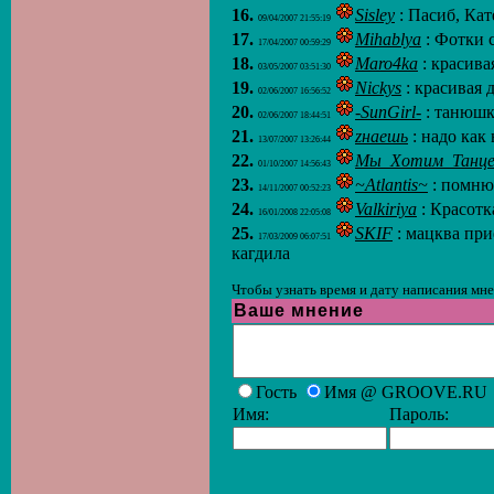
16.
Sisley
: Пасиб, Кат
09/04/2007 21:55:19
17.
Mihablya
: Фотки с
17/04/2007 00:59:29
18.
Maro4ka
: красива
03/05/2007 03:51:30
19.
Nickys
: красивая д
02/06/2007 16:56:52
20.
-SunGirl-
: танюшк
02/06/2007 18:44:51
21.
zнаешь
: надо как 
13/07/2007 13:26:44
22.
Мы_Хотим_Танце
01/10/2007 14:56:43
23.
~Atlantis~
: помню
14/11/2007 00:52:23
24.
Valkiriya
: Красотк
16/01/2008 22:05:08
25.
SKIF
: мацква при
17/03/2009 06:07:51
кагдила
Чтобы узнать время и дату написания мне
Ваше мнение
Гость
Имя @ GROOVE.RU
Имя:
Пароль: