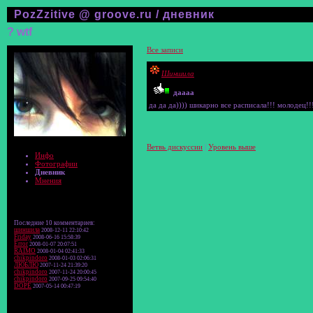
PozZzitive @ groove.ru / дневник
? wtf
Все записи
Шиншила
даааа
да да да)))) шикарно все расписала!!! молодец!!
Ветвь дискуссии
|
Уровень выше
Инфо
Фотографии
Дневник
Мнения
Последние 10 комментариев:
шиншила
2008-12-11 22:10:42
Friday
2008-06-16 15:58:39
Error
2008-01-07 20:07:51
RAIMO
2008-01-04 02:41:33
chikpindoro
2008-01-03 02:06:31
ЛЮБЛЮ
2007-11-24 21:39:20
chikpindoro
2007-11-24 20:00:45
chikpindoro
2007-09-25 09:54:40
DOPE
2007-05-14 00:47:19