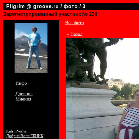
Pilgrim @ groove.ru / фото / 3
Зарегистрированный участник № 236
Все фото
« Назад
Инфо
Фотографии
Дневник
Мнения
Последние 10
комментариев:
KatrinVesna
2012-02-26 21:20:02
ДобрыйВолшЕБНИК
2009-09-