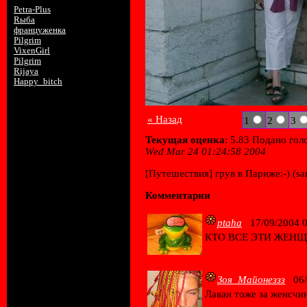
12 21:33:13
Petra-Plus
2008-11-17 18:01:13
Rыба
2008-10-17 17:56:39
француженка
2007-03-16 21:43:58
Pilgrim
2007-01-24 20:07:53
VixenGirl
2007-01-23 16:37:08
Pilgrim
2007-01-22 21:54:30
Rijaya
2007-01-22 14:15:33
Happy_bitch
2007-01-22 13:26:19
« Назад
1
2
3
Текущая оценка
: 5.83 Подано гол
Wed Mar 24 01:24:58 2004
[Путешествия] грув в Париже:-) (sam
Комментарии
ptaha
17/09/2004 0
КТО ВСЕ ЭТИ ЖЕН
Зоя_Майонеззз
06/0
Лаван тоже за женсчин