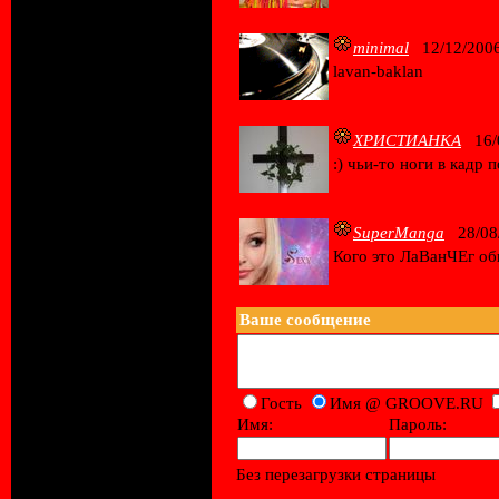
minimal
12/12/2006
lavan-baklan
ХРИСТИАНКА
16/0
:) чьи-то ноги в кадр 
SuperManga
28/08/
Кого это ЛаВанЧЕг о
Ваше сообщение
Гость
Имя @ GROOVE.RU
Имя:
Пароль:
New!
Без перезагрузки страницы