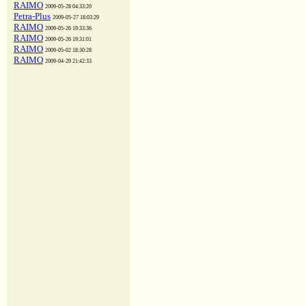
RAIMO
2009-05-28 04:33:20
Petra-Plus
2009-05-27 18:03:29
RAIMO
2009-05-26 19:33:36
RAIMO
2009-05-26 19:31:01
RAIMO
2009-05-02 18:30:28
RAIMO
2009-04-29 21:42:33