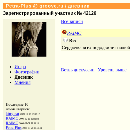
Petra-Plus @ groove.ru / дневник
Зарегистрированный участник № 42126
Все записи
RAIMO
Re:
Сердючка всех пододвинет палюбэ ))
Инфо
Ветвь дискуссии
|
Уровень выше
Фотографии
Дневник
Мнения
Последние 10
комментариев:
kitty-cat
2009-11-19 17:08:12
RAIMO
2009-10-11 22:32:53
RAIMO
2009-09-08 23:31:11
Petra-Plus
2009-05-28 10:56:04