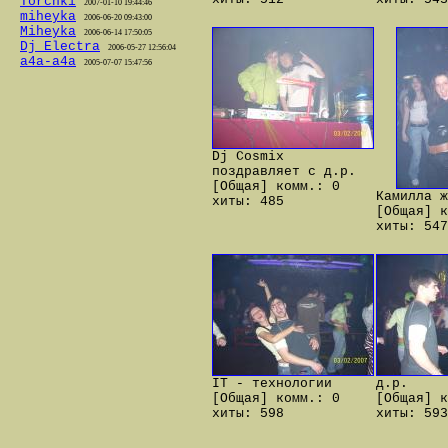
Torchki
2007-01-10 19:44:46
miheyka
2006-06-20 09:43:00
Miheyka
2006-06-14 17:50:05
Dj_Electra
2006-05-27 12:56:04
a4a-a4a
2005-07-07 15:47:56
Dj Cosmix
поздравляет с д.р.
[Общая] комм.: 0
Камилла ж
хиты: 485
[Общая] к
хиты: 547
IT - технологии
д.р.
[Общая] комм.: 0
[Общая] к
хиты: 598
хиты: 593