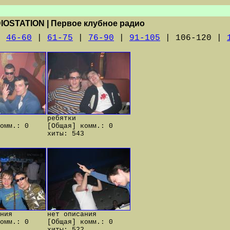
IOSTATION | Первое клубное радио
|
46-60
|
61-75
|
76-90
|
91-105
| 106-120 |
ребятки
омм.: 0
[Общая] комм.: 0
хиты: 543
ния
нет описания
омм.: 0
[Общая] комм.: 0
хиты: 522