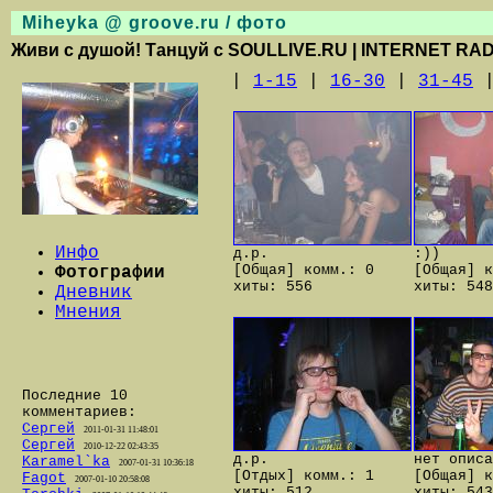
Miheyka @ groove.ru / фото
Живи с душой! Танцуй с SOULLIVE.RU | INTERNET RAD
|
1-15
|
16-30
|
31-45
Инфо
д.р.
:))
[Общая] комм.: 0
[Общая] к
Фотографии
хиты: 556
хиты: 548
Дневник
Мнения
Последние 10
комментариев:
Сергей
2011-01-31 11:48:01
Сергей
2010-12-22 02:43:35
д.р.
нет описа
Karamel`ka
2007-01-31 10:36:18
[Отдых] комм.: 1
[Общая] к
Fagot
2007-01-10 20:58:08
хиты: 512
хиты: 543