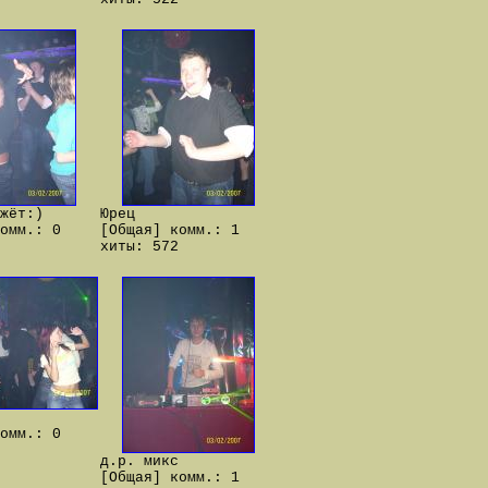
жёт:)
Юрец
омм.: 0
[Общая] комм.: 1
хиты: 572
омм.: 0
д.р. микс
[Общая] комм.: 1