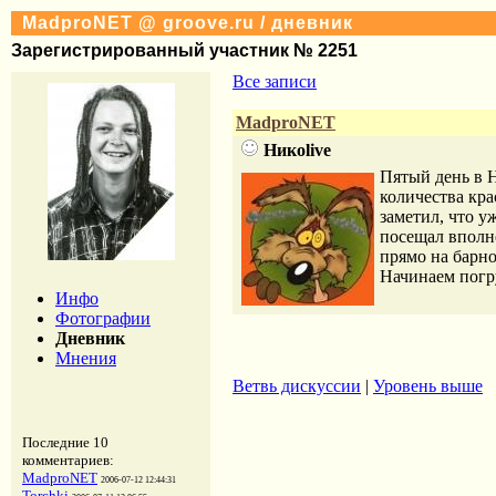
MadproNET @ groove.ru / дневник
Зарегистрированный участник № 2251
Все записи
MadproNET
Никоlive
Пятый день в Н
количества кра
заметил, что
посещал вполн
прямо на барно
Начинаем погруж
Инфо
Фотографии
Дневник
Мнения
Ветвь дискуссии
|
Уровень выше
Последние 10
комментариев:
MadproNET
2006-07-12 12:44:31
Torchki