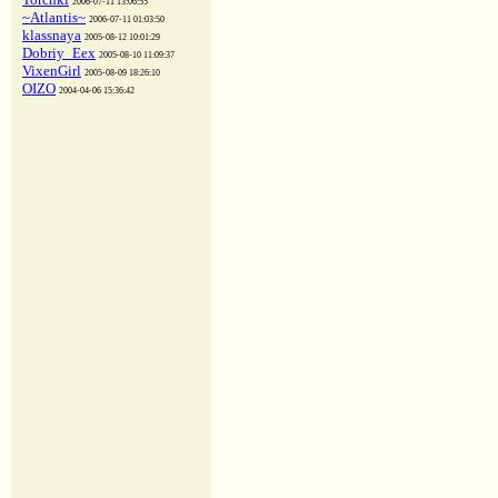
2006-07-11 13:06:55
~Atlantis~
2006-07-11 01:03:50
klassnaya
2005-08-12 10:01:29
Dobriy_Eex
2005-08-10 11:09:37
VixenGirl
2005-08-09 18:26:10
OIZO
2004-04-06 15:36:42