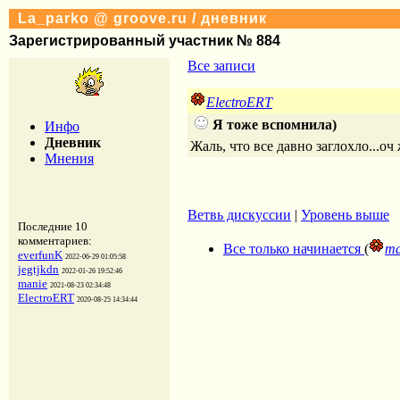
La_parko @ groove.ru / дневник
Зарегистрированный участник № 884
Все записи
ElectroERT
Я тоже вспомнила)
Инфо
Дневник
Жаль, что все давно заглохло...оч
Мнения
Ветвь дискуссии
|
Уровень выше
Последние 10
комментариев:
Все только начинается
(
ma
everfunK
2022-06-29 01:05:58
jegtjkdn
2022-01-26 19:52:46
manie
2021-08-23 02:34:48
ElectroERT
2020-08-25 14:34:44