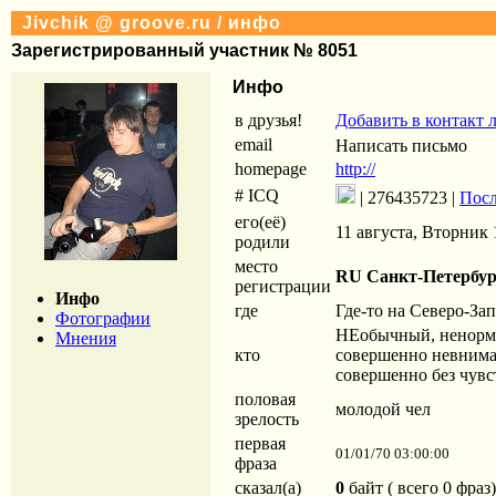
Jivchik @ groove.ru / инфо
Зарегистрированный участник № 8051
Инфо
в друзья!
Добавить в контакт 
email
homepage
http://
# ICQ
| 276435723 |
Посл
его(её)
11 августа, Вторник 
родили
место
RU Санкт-Петербур
регистрации
Инфо
где
Где-то на Северо-За
Фотографии
НЕобычный, ненорма
Мнения
кто
совершенно невнима
совершенно без чувст
половая
молодой чел
зрелость
первая
01/01/70 03:00:00
фраза
сказал(а)
0
байт ( всего 0 фраз)