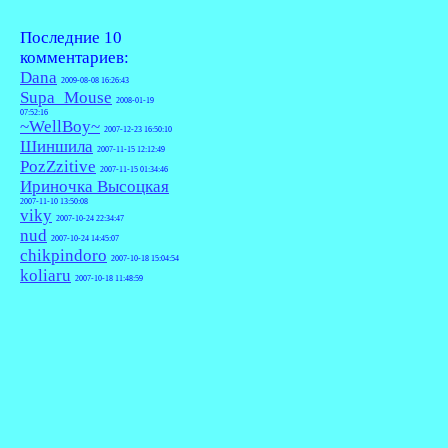
Последние 10
комментариев:
Dana
2009-08-08 16:26:43
Supa_Mouse
2008-01-19
07:52:16
~WellBoy~
2007-12-23 16:50:10
Шиншила
2007-11-15 12:12:49
PozZzitive
2007-11-15 01:34:46
Ириночка Высоцкая
2007-11-10 13:50:08
viky
2007-10-24 22:34:47
nud
2007-10-24 14:45:07
chikpindoro
2007-10-18 15:04:54
koliaru
2007-10-18 11:48:59