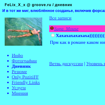
FeLix_X_x @ groove.ru / дневник
И в тот же миг, влюблённое созданье, включив форса
Все записи
Supa_Mouse
Хахахахахахаха)))))))))))
Прм как в романе каком нить
Инфо
Фотографии
Ветвь дискуссии
|
Уровень
Дневник
Резюме
Only PozitiFF
Friendly Links
Услуги
Мнения