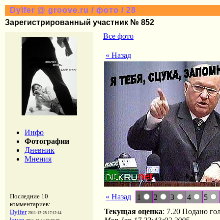
Dylfer @ groove.ru / фото / 28
Зарегистрированный участник № 852
Все фото
« Назад
Инфо
Фотографии
Дневник
Мнения
« Назад
Последние 10
1
2
3
4
5
комментариев:
Текущая оценка
: 7.20 Подано го
Dylfer
2011-12-28 17:12:14
lavan