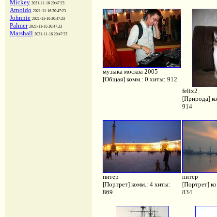
Mickey
2021-11-16 20:47:23
Arnoldo
2021-11-16 20:47:23
Johnnie
2021-11-16 20:47:23
Palmer
2021-11-16 20:47:23
Marshall
2021-11-16 20:47:23
музыка москва 2005
[Общая] комм.: 0 хиты: 912
felix2
[Природа] ко
914
питер
питер
[Портрет] комм.: 4 хиты:
[Портрет] ко
869
834