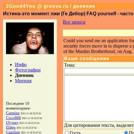
2Good4You @ groove.ru / дневник
Истина-это момент лжи (Ге Дебор) FAQ yourself - част
Все записи
Could you send me an application fo
security forces move in to disperse 
of the Muslim Brotherhood, on Aug.
Ваше сообщение
Инфо
Тема:
Фотографии
Дневник
Мнения
Последние 10
комментариев:
Carmine
2021-11-16 22:37:41
Coco888
2021-11-16 22:37:41
Ulysses
2021-11-16 22:37:41
Для цитирования текста, выделит
Elden
2021-11-16 22:37:41
Caroline
Гость
П
2021-11-16 22:37:41