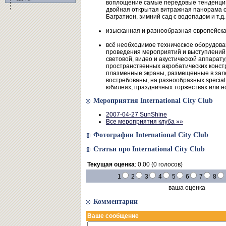
воплощение самые передовые тенденции
двойная открытая витражная панорама с
Багратион, зимний сад с водопадом и т.д.
изысканная и разнообразная европейска
всё необходимое техническое оборудова
проведения мероприятий и выступлений
световой, видео и акустической аппарату
пространственных акробатических конст
плазменные экраны, размещенные в зал
востребованы, на разнообразных special 
юбилеях, праздничных торжествах или но
Мероприятия International City Club
2007-04-27 SunShine
Все мероприятия клуба »»
Фотографии International City Club
Статьи про International City Club
Текущая оценка
: 0.00 (0 голосов)
1
2
3
4
5
6
7
8
ваша оценка
Комментарии
Ваше сообщение