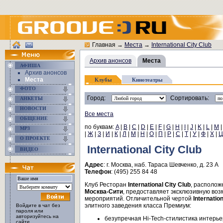
Главная
→
Места
→
International City Club
Архив анонсов
Места
АФИША
Архив анонсов
Места
Клубы
Кинотеатры
ФОТО
Город:
Сортировать:
АНКЕТЫ
НОВОСТИ
Все места
ОБЩЕНИЕ
по буквам:
A
|
B
|
C
|
D
|
E
|
F
|
G
|
H
|
I
|
J
|
K
|
L
|
M
MP3
|
Ж
|
З
|
И
|
К
|
Л
|
М
|
Н
|
О
|
П
|
Р
|
С
|
Т
|
У
|
Ф
|
Х
|
Ц
О ПРОЕКТЕ
International City Club
ВИДЕО
Адрес
: г. Москва, наб. Тараса Шевченко, д. 23 А
Телефон
: (495) 255 84 48
Клуб Ресторан
International City Club
, располож
Москва-Сити
, предоставляет эксклюзивную воз
мероприятий. Отличительной чертой
Internatio
элитного заведения класса Премиум:
Войдите в чат без
пароля или
авторизуйтесь на
безупречная Hi-Tech-стилистика интерье
сайте.