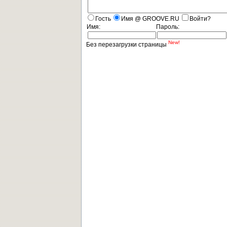
Гость
Имя @ GROOVE.RU
Войти?
Имя:
Пароль:
New!
Без перезагрузки страницы