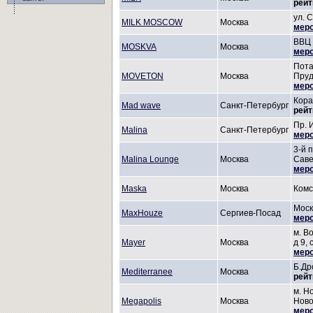
рейти
ул. 
MILK MOSCOW
Москва
меро
ВВЦ 
MOSKVA
Москва
меро
Пота
MOVETON
Москва
Пру
меро
Кора
Mad wave
Санкт-Петербург
рейти
Пр. 
Malina
Санкт-Петербург
меро
3-й 
Malina Lounge
Москва
Саве
меро
Maska
Москва
Комс
Моск
MaxHouze
Сергиев-Посад
меро
м. В
Mayer
Москва
д 9, 
меро
Б.Др
Mediterranee
Москва
рейти
м. Н
Megapolis
Москва
Ново
меро