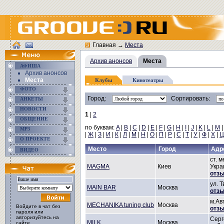
Главная
→
Места
Архив анонсов
Места
АФИША
Архив анонсов
Места
Клубы
Кинотеатры
ФОТО
Город:
Сортировать:
АНКЕТЫ
НОВОСТИ
1
|
2
ОБЩЕНИЕ
по буквам:
A
|
B
|
C
|
D
|
E
|
F
|
G
|
H
|
I
|
J
|
K
|
L
|
M
MP3
|
Ж
|
З
|
И
|
К
|
Л
|
М
|
Н
|
О
|
П
|
Р
|
С
|
Т
|
У
|
Ф
|
Х
|
Ц
О ПРОЕКТЕ
Место
Город
Адр
ВИДЕО
ст. 
MAGMA
Киев
Укра
отзы
ул. 
MAIN BAR
Москва
отзы
м.Ав
MECHANIKA tuning club
Москва
Войдите в чат без
отзы
пароля или
авторизуйтесь на
Серг
MILK
Мoсква
сайте.