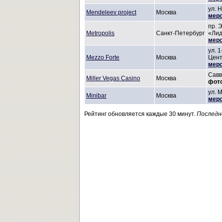
ул. 
Mendeleev project
Москва
меро
пр. 
Metropolis
Санкт-Петербург
«Ли
меро
ул. 
Mezzo Forte
Москва
Цент
меро
Савв
Miller Vegas Casino
Москва
фот
ул. 
Minibar
Москва
меро
Рейтинг обновляется каждые 30 минут.
Последн