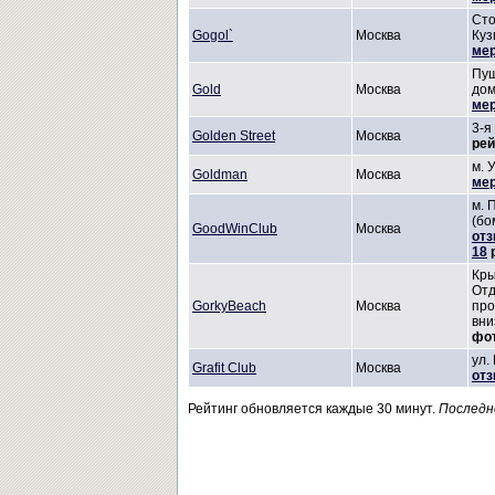
Сто
Gogol`
Москва
Куз
мер
Пуш
Gold
Москва
дом
мер
3-я
Golden Street
Москва
рей
м. 
Goldman
Москва
мер
м. 
(бо
GoodWinClub
Москва
отз
18
р
Кры
Отд
GorkyBeach
Москва
про
вни
фо
ул.
Grafit Club
Москва
отз
Рейтинг обновляется каждые 30 минут.
Последн