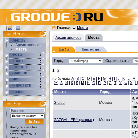
Главная
→
Места
Архив анонсов
Места
АФИША
Архив анонсов
Места
Клубы
Кинотеатры
ФОТО
Город:
Сортировать:
АНКЕТЫ
НОВОСТИ
1
|
2
ОБЩЕНИЕ
по буквам:
A
|
B
|
C
|
D
|
E
|
F
|
G
|
H
|
I
|
J
|
K
|
L
|
M
MP3
|
Ж
|
З
|
И
|
К
|
Л
|
М
|
Н
|
О
|
П
|
Р
|
С
|
Т
|
У
|
Ф
|
Х
|
Ц
О ПРОЕКТЕ
Место
Город
Ад
ВИДЕО
м. 
G-club
Москва
4, к
фо
Ниж
«Ку
GAZGALLERY (закрыт)
Москва
фо
10.
Войдите в чат без
пароля или
м П
авторизуйтесь на
Гли
сайте.