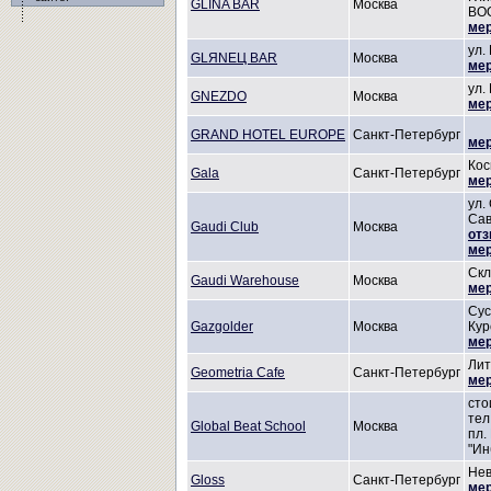
GLINA BAR
Москва
BOO
мер
ул.
GLЯNEЦ BAR
Москва
мер
ул.
GNEZDO
Москва
мер
GRAND HOTEL EUROPE
Санкт-Петербург
мер
Кос
Gala
Санкт-Петербург
мер
ул.
Сав
Gaudi Club
Москва
отз
мер
Скл
Gaudi Warehouse
Москва
мер
Сус
Gazgolder
Москва
Кур
мер
Лит
Geometria Cafe
Санкт-Петербург
мер
сто
тел
Global Beat School
Москва
пл.
"Ин
Нев
Gloss
Санкт-Петербург
мер