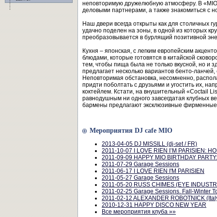
неповторимую дружелюбную атмосферу. В «MIO 
деловыми партнерами, а также знакомиться с 
Наш двери всегда открыты как для столичных гу
удачно поделен на зоны, в одной из которых кр
преобразовывается в бурлящий позитивной эне
Кухня – японская, с легким европейским акцен
блюдами, которые готовятся в китайской сково
тем, чтобы пища была не только вкусной, но и
предлагает несколько вариантов бенто-ланчей, 
Неповторимая обстановка, несомненно, распола
придти поболтать с друзьями и угостить их, н
коктейлем. Кстати, на внушительный «Coctail Li
равнодушным ни одного завсегдатая клубных в
бармены предлагают эксклюзивные фирменные
Мероприятия DJ cafe MIO
2013-04-05 DJ MISSILL (dj-set / FR)
2011-10-07 I LOVE RIEN I’M PARISIEN: HO
2011-09-09 HAPPY MIO BIRTHDAY PARTY: 9
2011-07-29 Garage Sessions
2011-06-17 I LOVE RIEN I'M PARISIEN
2011-05-27 Garage Sessions
2011-05-20 RUSS CHIMES (EYE INDUSTRI
2011-02-25 Garage Sessions. Fall-Winter T
2011-02-12 ALEXANDER ROBOTNICK (Ital
2010-12-31 HAPPY DISCO NEW YEAR
Все мероприятия клуба »»