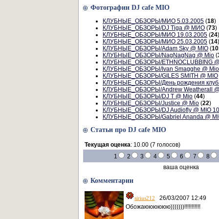
Фотографии DJ cafe MIO
КЛУБНЫЕ_ОБЗОРЫ/МИО 5.03.2005
(
18
)
КЛУБНЫЕ_ОБЗОРЫ/DJ Tiga @ МИО
(
73
)
КЛУБНЫЕ_ОБЗОРЫ/МИО 19.03.2005
(
24
КЛУБНЫЕ_ОБЗОРЫ/МИО 25.03.2005
(
14
КЛУБНЫЕ_ОБЗОРЫ/Adam Sky @ MIO
(
10
КЛУБНЫЕ_ОБЗОРЫ/NagNagNag @ Mio
(
КЛУБНЫЕ_ОБЗОРЫ/ETHNOCLUBBING @
КЛУБНЫЕ_ОБЗОРЫ/Ivan Smagghe @ Mio
КЛУБНЫЕ_ОБЗОРЫ/GILES SMITH @ MIO
КЛУБНЫЕ_ОБЗОРЫ/День рождения клу
КЛУБНЫЕ_ОБЗОРЫ/Andrew Weatherall @
КЛУБНЫЕ_ОБЗОРЫ/DJ T @ Mio
(
44
)
КЛУБНЫЕ_ОБЗОРЫ/Justice @ Mio
(
22
)
КЛУБНЫЕ_ОБЗОРЫ/DJ Audiofly @ MIO 10
КЛУБНЫЕ_ОБЗОРЫ/Gabriel Ananda @ MIO
Статьи про DJ cafe MIO
Текущая оценка
: 10.00 (7 голосов)
1
2
3
4
5
6
7
8
ваша оценка
Комментарии
26/03/2007 12:49
sirius212
Обожаюююююю)))))))!!!!!!!!!!!