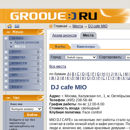
Главная
→
Места
→
DJ cafe MIO
Архив анонсов
Места
АФИША
Архив анонсов
Места
Клубы
Кинотеатры
ФОТО
Город:
Сортировать:
АНКЕТЫ
НОВОСТИ
Все места
ОБЩЕНИЕ
по буквам:
A
|
B
|
C
|
D
|
E
|
F
|
G
|
H
|
I
|
J
|
K
|
L
|
M
MP3
|
Ж
|
З
|
И
|
К
|
Л
|
М
|
Н
|
О
|
П
|
Р
|
С
|
Т
|
У
|
Ф
|
Х
|
Ц
О ПРОЕКТЕ
DJ cafe MIO
ВИДЕО
Адрес
: г. Москва, Калужская пл., 1, м. Октябрьск
Телефон
: (495) 238-58-48
График работы
: пн-вс 12.00-6.00
Стоимость входа
: свободный
Клубная политика
: Face control
MIO DJ CAFE» за несколько лет работы стало о
Войдите в чат без
пароля или
сочетая в себе ночной клуб и кафе-ресторан. 
авторизуйтесь на
люди и, конечно же, самые красивые девушки – 
сайте.