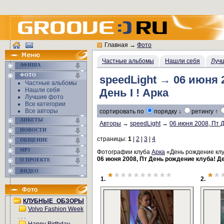
Главная
→
Фото
Частные альбомы
Нашли себя
Луч
АФИША
ФОТО
speedLight → 06 июня 
Частные альбомы
Нашли себя
День I ! Арка
Лучшие фото
Все категории
Все авторы
сортировать по
порядку ↓
ретингу ↑
АНКЕТЫ
Авторы
→
speedLight
→
06 июня 2008, Пт Д
НОВОСТИ
страницы:
1
|
2
|
3
|
4
ОБЩЕНИЕ
MP3
Фотографии клуба
Арка
«День рождение клуб
06 июня 2008, Пт День рождение клуба! Ден
О ПРОЕКТЕ
ВИДЕО
*
*********
*
*
1.
2.
КЛУБНЫЕ_ОБЗОРЫ
Volvo Fashion Week
. . .