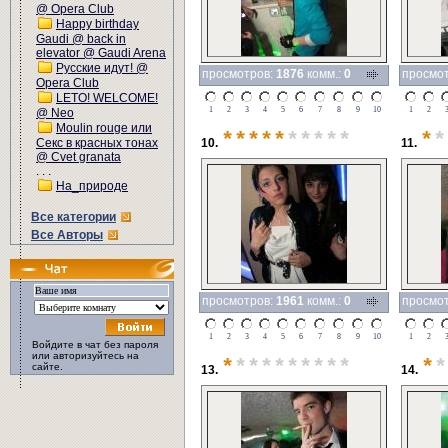
@ Opera Club
Happy birthday
Gaudi @ back in
elevator @ Gaudi Arena
Русские идут! @
просмотров:
1876
комм.:
0
просмо
Opera Club
LETO! WELCOME!
1
2
3
4
5
6
7
8
9
10
1
2
@ Neo
Moulin rouge или
*****
*****
*
*
Секс в красных тонах
10.
11.
@ Cvet granata
. . .
На_природе
Все категории
Все Авторы
просмотров:
1961
комм.:
0
просмо
1
2
3
4
5
6
7
8
9
10
1
2
Войдите в чат без пароля
или авторизуйтесь на
*
*********
*
*
сайте.
13.
14.