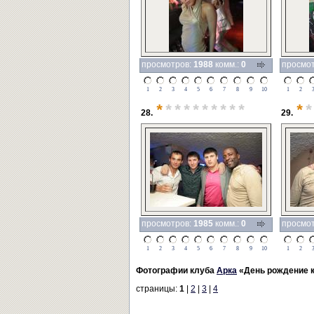
просмотров:
1988
комм.:
0
просмо
1
2
3
4
5
6
7
8
9
10
1
2
*
*********
*
*
28.
29.
просмотров:
1985
комм.:
0
просмо
1
2
3
4
5
6
7
8
9
10
1
2
Фотографии клуба
Арка
«День рождение к
страницы:
1
|
2
|
3
|
4