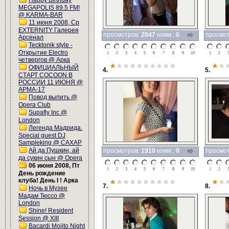
Happy Birthday
MEGAPOLIS 89.5 FM!
@ KARMA-BAR
11 июня 2008, Ср
EXTERNITY Галерея
просмотров:
2047
комм.:
0
просмо
Арсенал
Tecktonik style -
Открытие Electro
1
2
3
4
5
6
7
8
9
10
1
2
четвергов @ Арка
*
*********
*
*
ОФИЦИАЛЬНЫЙ
4.
5.
СТАРТ COCOON В
РОССИИ 11 ИЮНЯ @
АРМА-17
Повод выпить @
Opera Club
Supafly Inc @
London
Легенда Мадрида.
Special guest DJ
Sampleking @ САХАР
Ай да Пушкин, ай
просмотров:
1910
комм.:
0
просмо
да сукин сын @ Opera
06 июня 2008, Пт
1
2
3
4
5
6
7
8
9
10
1
2
День рождение
клуба! День I ! Арка
*
*********
*
*
7.
8.
Ночь в Музее
Мадам Тюссо @
London
Shine! Resident
Session @ XIII
Bacardi Mojito Night