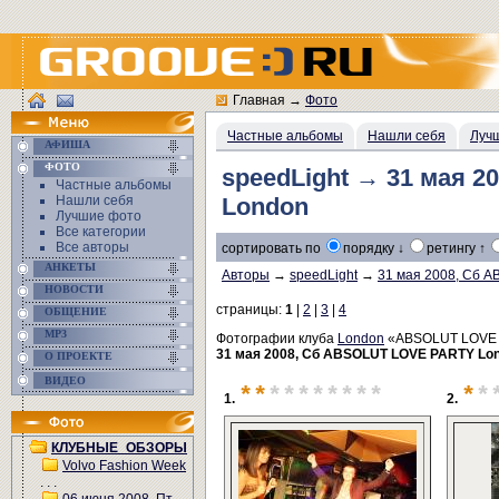
Главная
→
Фото
Частные альбомы
Нашли себя
Луч
АФИША
ФОТО
speedLight → 31 мая 
Частные альбомы
Нашли себя
London
Лучшие фото
Все категории
Все авторы
сортировать по
порядку ↓
ретингу ↑
АНКЕТЫ
Авторы
→
speedLight
→
31 мая 2008, Сб 
НОВОСТИ
страницы:
1
|
2
|
3
|
4
ОБЩЕНИЕ
MP3
Фотографии клуба
London
«ABSOLUT LOVE
31 мая 2008, Сб ABSOLUT LOVE PARTY Lo
О ПРОЕКТЕ
ВИДЕО
**
********
*
*
1.
2.
КЛУБНЫЕ_ОБЗОРЫ
Volvo Fashion Week
. . .