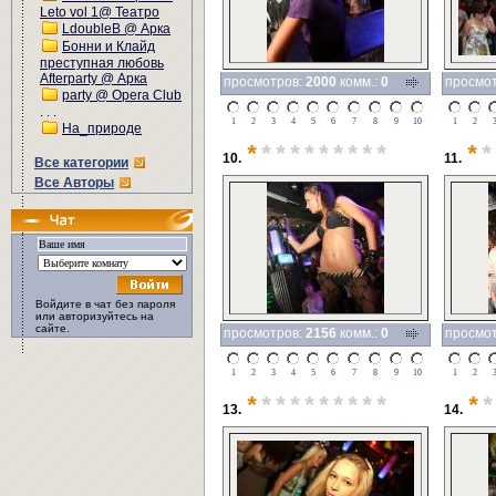
Leto vol 1@ Театро
LdoubleB @ Арка
Бонни и Клайд
преступная любовь
Afterparty @ Арка
просмотров:
2000
комм.:
0
просмо
party @ Opera Club
. . .
1
2
3
4
5
6
7
8
9
10
1
2
На_природе
*
*********
*
*
10.
11.
Все категории
Все Авторы
Войдите в чат без пароля
или авторизуйтесь на
сайте.
просмотров:
2156
комм.:
0
просмо
1
2
3
4
5
6
7
8
9
10
1
2
*
*********
*
*
13.
14.