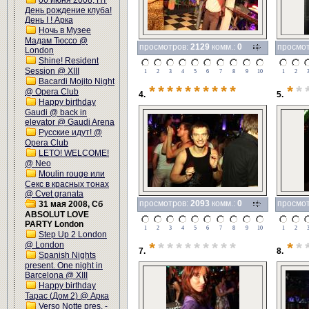
06 июня 2008, Пт
День рождение клуба!
День I ! Арка
Ночь в Музее
Мадам Тюссо @
просмотров:
2129
комм.:
0
просмо
London
Shine! Resident
Session @ XIII
1
2
3
4
5
6
7
8
9
10
1
2
Bacardi Mojito Night
**********
*
*
@ Opera Club
4.
5.
Happy birthday
Gaudi @ back in
elevator @ Gaudi Arena
Русские идут! @
Opera Club
LETO! WELCOME!
@ Neo
Moulin rouge или
Секс в красных тонах
@ Cvet granata
просмотров:
2093
комм.:
0
просмо
31 мая 2008, Сб
ABSOLUT LOVE
PARTY London
1
2
3
4
5
6
7
8
9
10
1
2
Step Up 2 London
@ London
*
*********
*
*
7.
8.
Spanish Nights
present. One night in
Barcelona @ XIII
Happy birthday
Тарас (Дом 2) @ Арка
Verso Notte pres. -