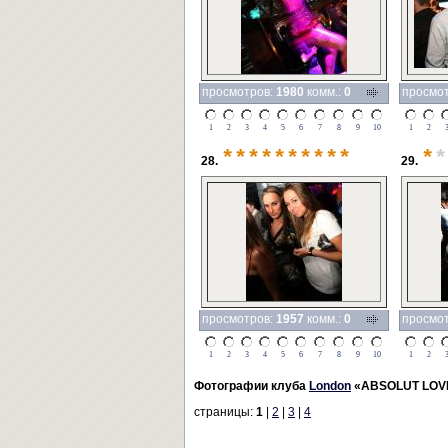
просмотров:
1980
комм.:
0
просмо
1
2
3
4
5
6
7
8
9
10
1
2
**********
*
*
28.
29.
просмотров:
1957
комм.:
0
просмо
1
2
3
4
5
6
7
8
9
10
1
2
Фотографии клуба
London
«ABSOLUT LOV
страницы:
1
|
2
|
3
|
4