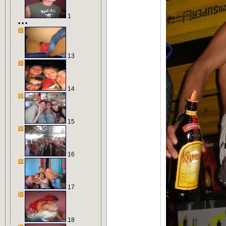
1
• • •
13
14
15
16
17
18