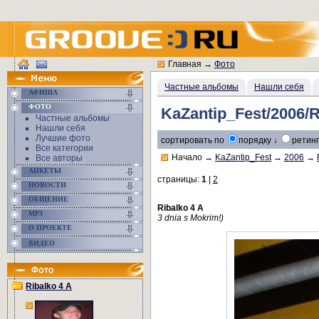
Главная
→
Фото
Частные альбомы
Нашли себя
АФИША
ФОТО
KaZantip_Fest/2006/R
Частные альбомы
Нашли себя
Лучшие фото
сортировать по
порядку ↓
ретинг
Все категории
Начало
→
KaZantip_Fest
→
2006
→
Все авторы
АНКЕТЫ
страницы:
1
|
2
НОВОСТИ
ОБЩЕНИЕ
Ribalko 4 A
MP3
3 dnia s Mokrim!)
О ПРОЕКТЕ
ВИДЕО
Ribalko 4 A