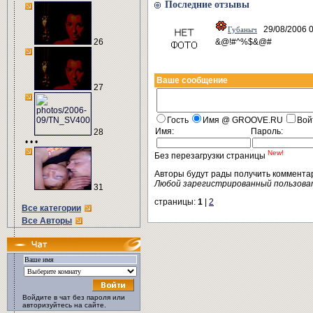
Последние отзывы
29/08/2006 0
Губаныч
26
&@!#^%$&@#
Ваше сообщение
27
Гость
Имя @ GROOVE.RU
Вой
Имя:
Пароль:
28
• • •
New!
Без перезагрузки страницы
Авторы будут рады получить коммента
Любой зарегистрированный пользова
31
страницы:
1
|
2
Все категории
Все Авторы
Войдите в чат без пароля или
авторизуйтесь на сайте.