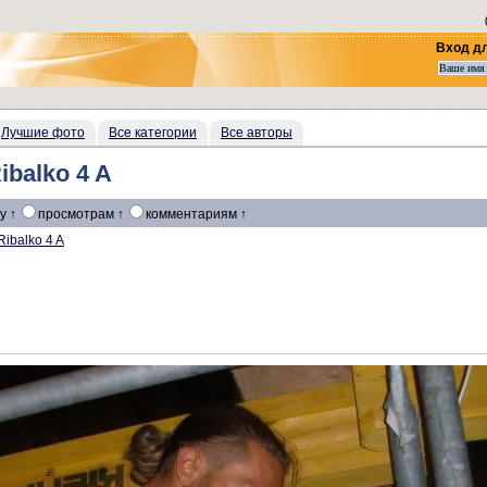
Вход д
Лучшие фото
Все категории
Все авторы
ibalko 4 A
у ↑
просмотрам ↑
комментариям ↑
Ribalko 4 A