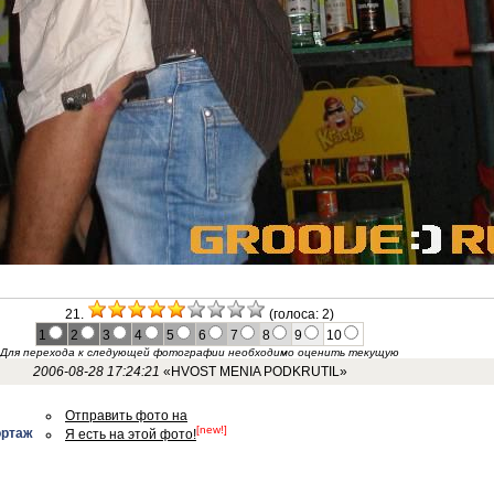
21.
(голоса: 2)
1
2
3
4
5
6
7
8
9
10
Для перехода к следующей фотографии необходимо оценить текущую
2006-08-28 17:24:21
«HVOST MENIA PODKRUTIL»
Отправить фото на
[new!]
ортаж
Я есть на этой фото!