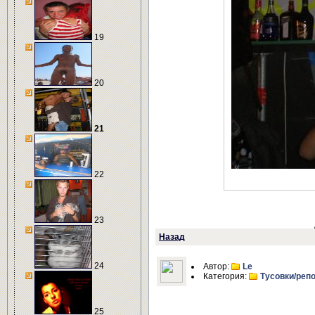
19
20
21
22
23
Назад
24
Автор:
Le
Категория:
Тусовки/реп
25