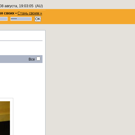
08 августа, 19:03:05
(AU)
ля своих
•
Стань своим »
Все